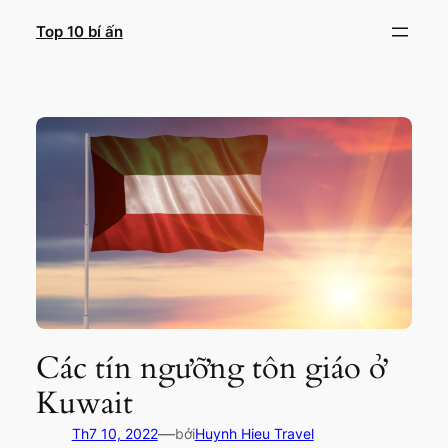
Chuyển
Top 10 bí ấn
đến
phần
nội
dung
Các tín ngưỡng tôn giáo ở
Kuwait
—
Th7 10, 2022
bởi
Huynh Hieu Travel