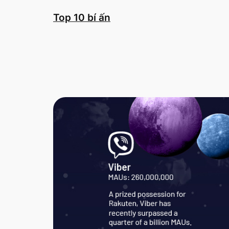
Chuyển
Top 10 bí ấn
đến
phần
nội
dung