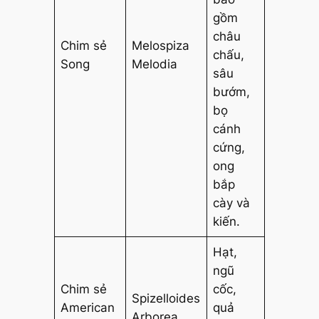
gồm
châu
Chim sẻ
Melospiza
chấu,
Song
Melodia
sâu
bướm,
bọ
cánh
cứng,
ong
bắp
cày và
kiến.
Hạt,
ngũ
Chim sẻ
cốc,
Spizelloides
American
quả
Arborea