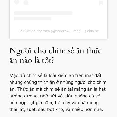
Bài viết do sparrow (@sparrow__man__) chia sẻ
Người cho chim sẻ ăn thức
ăn nào là tốt?
Mặc dù chim sẻ là loài kiếm ăn trên mặt đất,
nhưng chúng thích ăn ở những người cho chim
ăn. Thức ăn mà chim sẻ ăn tại máng ăn là hạt
hướng dương, ngô nứt vỏ, đậu phộng có vỏ,
hỗn hợp hạt gia cầm, trái cây và quả mọng
thái lát, suet, sâu bột khô, và nhiều hơn nữa.