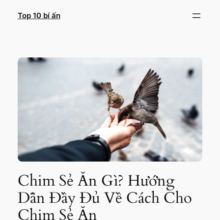
Chuyển
Top 10 bí ấn
đến
phần
nội
dung
Chim Sẻ Ăn Gì? Hướng
Dẫn Đầy Đủ Về Cách Cho
Chim Sẻ Ăn