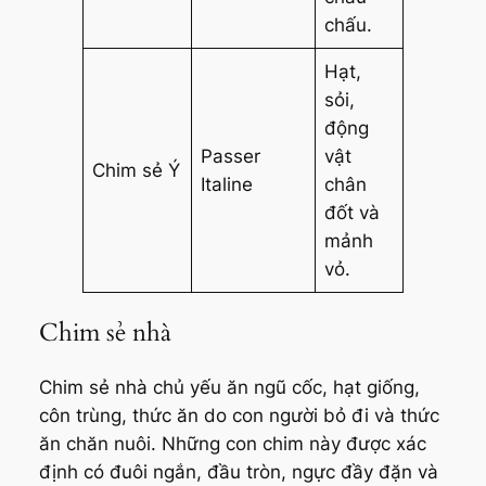
chấu.
Hạt,
sỏi,
động
Passer
vật
Chim sẻ Ý
Italine
chân
đốt và
mảnh
vỏ.
Chim sẻ nhà
Chim sẻ nhà chủ yếu ăn ngũ cốc, hạt giống,
côn trùng, thức ăn do con người bỏ đi và thức
ăn chăn nuôi. Những con chim này được xác
định có đuôi ngắn, đầu tròn, ngực đầy đặn và