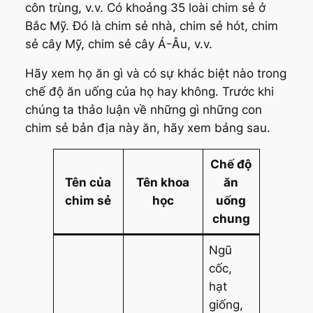
côn trùng, v.v. Có khoảng 35 loài chim sẻ ở
Bắc Mỹ. Đó là chim sẻ nhà, chim sẻ hót, chim
sẻ cây Mỹ, chim sẻ cây Á-Âu, v.v.
Hãy xem họ ăn gì và có sự khác biệt nào trong
chế độ ăn uống của họ hay không. Trước khi
chúng ta thảo luận về những gì những con
chim sẻ bản địa này ăn, hãy xem bảng sau.
Chế độ
Tên của
Tên khoa
ăn
chim sẻ
học
uống
chung
Ngũ
cốc,
hạt
giống,