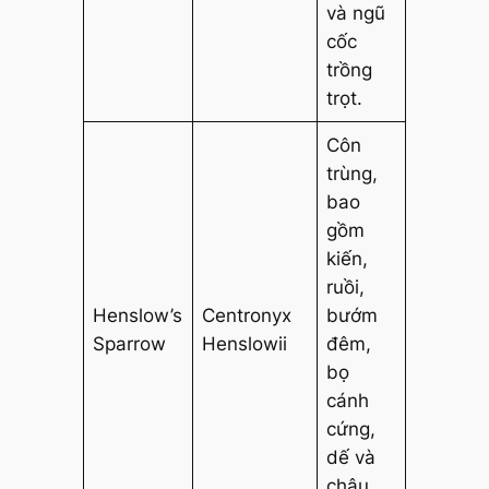
và ngũ
cốc
trồng
trọt.
Côn
trùng,
bao
gồm
kiến,
ruồi,
Henslow’s
Centronyx
bướm
Sparrow
Henslowii
đêm,
bọ
cánh
cứng,
dế và
châu