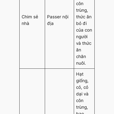
côn
trùng,
Chim sẻ
Passer nội
thức ăn
nhà
địa
bỏ đi
của con
người
và thức
ăn
chăn
nuôi.
Hạt
giống,
cỏ, cỏ
dại và
côn
trùng,
bao