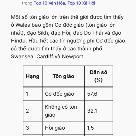
trong
Top 10 Văn Hóa
, 
Top 10 Xã Hội
Một số tôn giáo lớn trên thế giới được tìm thấy
ở Wales bao gồm Cơ đốc giáo (tôn giáo lớn
nhất), đạo Sikh, đạo Hồi, đạo Do Thái và đạo
Hinđu. Hầu hết các tín ngưỡng phi Cơ đốc giáo
có thể được tìm thấy ở các thành phố
Swansea, Cardiff và Newport.
Dân số
Hạng
Tôn giáo
(%)
1
Cơ đốc giáo
57,6
Không có tôn
2
32,1
giáo
3
Hồi giáo
1,5