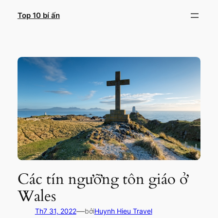
Chuyển
Top 10 bí ấn
đến
phần
nội
dung
Các tín ngưỡng tôn giáo ở
Wales
—
Th7 31, 2022
bởi
Huynh Hieu Travel