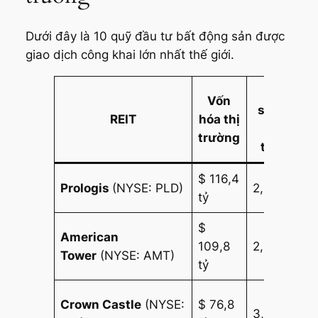
Dưới đây là 10 quỹ đầu tư bất động sản được
giao dịch công khai lớn nhất thế giới.
Tỷ
Vốn
suất
Lo
REIT
hóa thị
cổ
trường
tức
$ 116,4
Cô
Prologis
(NYSE: PLD)
2,03%
tỷ
ng
$
Th
American
109,8
2,38%
tin
Tower
(NYSE: AMT)
tỷ
lạ
Th
Crown Castle
(NYSE:
$ 76,8
3,35%
tin