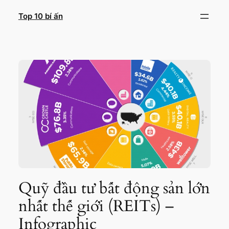
Chuyển
Top 10 bí ấn
đến
phần
nội
dung
Quỹ đầu tư bất động sản lớn
nhất thế giới (REITs) –
Infographic