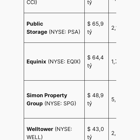
CCI)
tỷ
lạ
Kh
Public
$ 65,9
2,14%
tr
Storage
(NYSE: PSA)
tỷ
ri
Cá
$ 64,4
tr
Equinix
(NYSE: EQIX)
1,74%
tỷ
tâ
li
Tr
Simon Property
$ 48,9
tâ
5,07%
Group
(NYSE: SPG)
tỷ
th
mạ
C
Welltower
(NYSE:
$ 43,0
2,58%
só
WELL)
tỷ