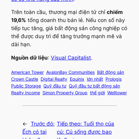
Trên toàn cầu, thương mại điện tử chỉ
chiếm
19,6%
tổng doanh thu bán lẻ. Nếu con số này
tiếp tục tăng, giá bất động sản công nghiệp có
thể được duy trì để tăng trưởng mạnh mẽ và
dài hạn.
Nguồn dữ liệu
:
Visual Capitalist
.
American Tower
AvalonBay Communities
Bất động sản
Crown Castle
Digital Realty
Equinix
lớn nhất
Prologis
Public Storage
Quỹ đầu tư
Quỹ đầu tư bất động sản
Realty Income
Simon Property Group
thế giới
Welltower
←
Trước đó:
Tiếp theo:
Tuổi thọ của
Ếch có tai
cú: Cú sống được bao