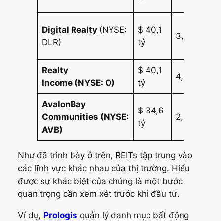
kh
Tr
Digital Realty
(NYSE:
$ 40,1
3,55%
tâ
DLR)
tỷ
liệ
Realty
$ 40,1
Th
4,44%
Income
(NYSE: O)
tỷ
mạ
AvalonBay
$ 34,6
Kh
Communities
(NYSE:
2,62%
tỷ
dâ
AVB)
Như đã trình bày ở trên, REITs tập trung vào
các lĩnh vực khác nhau của thị trường. Hiểu
được sự khác biệt của chúng là một bước
quan trọng cần xem xét trước khi đầu tư.
Ví dụ,
Prologis
quản lý danh mục bất động