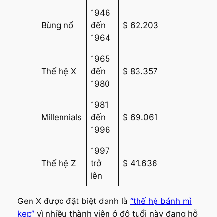
1946
Bùng nổ
đến
$ 62.203
1964
1965
Thế hệ X
đến
$ 83.357
1980
1981
Millennials
đến
$ 69.061
1996
1997
Thế hệ Z
trở
$ 41.636
lên
Gen X được đặt biệt danh là
“thế hệ bánh mì
kẹp”
vì nhiều thành viên ở độ tuổi này đang hỗ