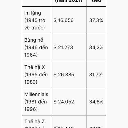
(năm 2021)
tiêu
Im lặng
(1945 trở
$ 16.656
37,3%
về trước)
Bùng nổ
(1946 đến
$ 21.273
34,2%
1964)
Thế hệ X
(1965 đến
$ 26.385
31,7%
1980)
Millennials
(1981 đến
$ 24.052
34,8%
1996)
Thế hệ Z