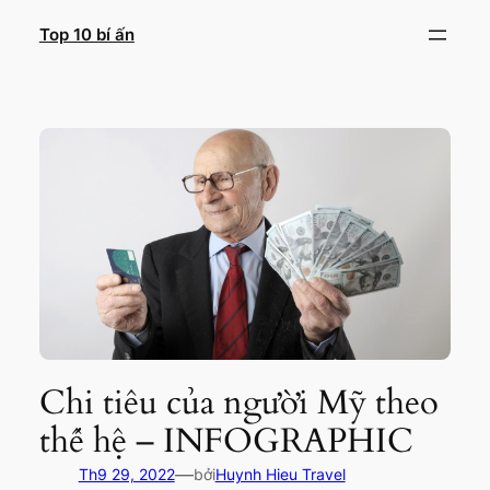
Chuyển
Top 10 bí ấn
đến
phần
nội
dung
Chi tiêu của người Mỹ theo
thế hệ – INFOGRAPHIC
—
Th9 29, 2022
bởi
Huynh Hieu Travel