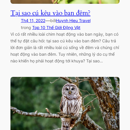
Tại sao cú kêu vào ban đêm?
—
Th4 11, 2022
bởi
Huynh Hieu Travel
trong
Top 10 Thế Giới Động Vật
Vì có rất nhiều loài chim hoạt động vào ban ngày, bạn có
thể tự đặt câu hỏi: tại sao cú kêu vào ban đêm? Câu trả
lời đơn giản là rất nhiều loài cú sống về đêm và chúng chỉ
hoạt động vào ban đêm. Tuy nhiên, những lý do cụ thể
nào khiến họ phải hoạt động tới khuya? Tại sao…