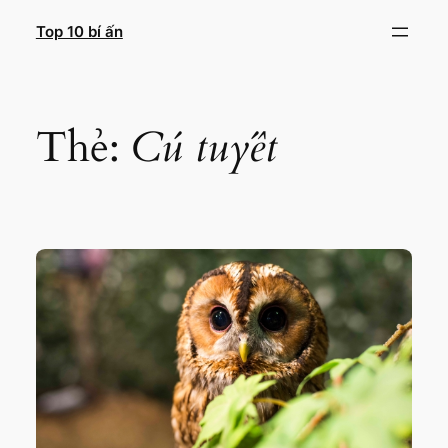
Chuyển
Top 10 bí ấn
đến
phần
nội
dung
Thẻ:
Cú tuyết