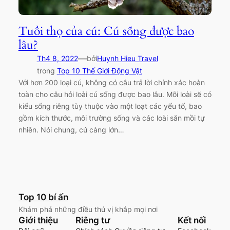
Tuổi thọ của cú: Cú sống được bao
lâu?
—
Th4 8, 2022
bởi
Huynh Hieu Travel
trong
Top 10 Thế Giới Động Vật
Với hơn 200 loại cú, không có câu trả lời chính xác hoàn
toàn cho câu hỏi loài cú sống được bao lâu. Mỗi loài sẽ có
kiểu sống riêng tùy thuộc vào một loạt các yếu tố, bao
gồm kích thước, môi trường sống và các loài săn mồi tự
nhiên. Nói chung, cú càng lớn…
Top 10 bí ấn
Khám phá những điều thú vị khắp mọi nơi
Giới thiệu
Riêng tư
Kết nối