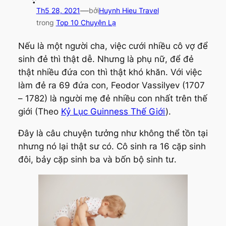
—
Th5 28, 2021
bởi
Huynh Hieu Travel
trong
Top 10 Chuyện Lạ
Nếu là một người cha, việc cưới nhiều cô vợ để
sinh đẻ thì thật dễ. Nhưng là phụ nữ, để đẻ
thật nhiều đứa con thì thật khó khăn. Với việc
làm đẻ ra 69 đứa con, Feodor Vassilyev (1707
– 1782) là người mẹ đẻ nhiều con nhất trên thế
giới (Theo
Kỷ Lục Guinness Thế Giới
).
Đây là câu chuyện tưởng như không thể tồn tại
nhưng nó lại thật sư có. Cô sinh ra 16 cặp sinh
đôi, bảy cặp sinh ba và bốn bộ sinh tư.