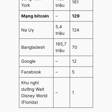
161
York
triệu
Mạng bitcoin
–
129
5,4
Na Uy
124
triệu
165,7
Bangladesh
70
triệu
Google
–
12
Facebook
–
5
Khu nghỉ
dưỡng Walt
–
1
Disney World
(Florida)