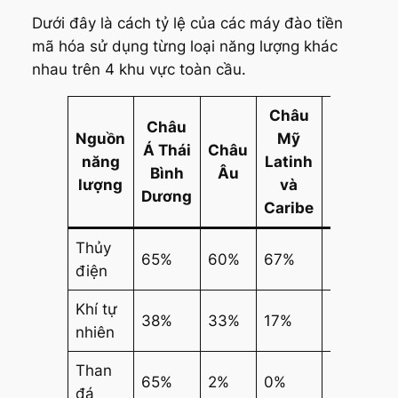
Dưới đây là cách tỷ lệ của các máy đào tiền
mã hóa sử dụng từng loại năng lượng khác
nhau trên 4 khu vực toàn cầu.
Châu
Châu
Nguồn
Mỹ
Á Thái
Châu
Bắc
năng
Latinh
Bình
Âu
Mỹ
lượng
và
Dương
Caribe
Thủy
65%
60%
67%
61%
điện
Khí tự
38%
33%
17%
44%
nhiên
Than
65%
2%
0%
28%
đá