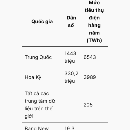
Mức
tiêu thụ
Dân
điện
Quốc gia
số
hàng
năm
(TWh)
1443
Trung Quốc
6543
triệu
330,2
Hoa Kỳ
3989
triệu
Tất cả các
trung tâm dữ
–
205
liệu trên thế
giới
Bang New
19,3