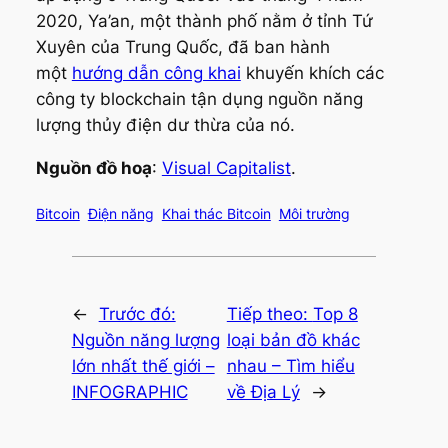
2020, Ya’an, một thành phố nằm ở tỉnh Tứ
Xuyên của Trung Quốc, đã ban hành
một
hướng dẫn công khai
khuyến khích các
công ty blockchain tận dụng nguồn năng
lượng thủy điện dư thừa của nó.
Nguồn đồ hoạ
:
Visual Capitalist
.
Bitcoin
Điện năng
Khai thác Bitcoin
Môi trường
←
Trước đó:
Tiếp theo:
Top 8
Nguồn năng lượng
loại bản đồ khác
lớn nhất thế giới –
nhau – Tìm hiểu
INFOGRAPHIC
về Địa Lý
→