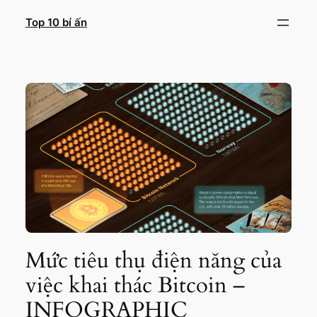
Chuyển
Top 10 bí ấn
đến
phần
nội
dung
Mức tiêu thụ điện năng của
việc khai thác Bitcoin –
INFOGRAPHIC