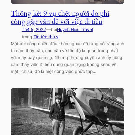
Thống kê: 9 vụ chết người do phi
công gặp vấn đề với việc đi tiểu
—
Th4 5, 2022
bởi
Huynh Hieu Travel
trong
Tin tức thú vị
Một phi công chiến đấu khôn ngoan đã từng nói rằng anh
ta cảm thấy cần, nhu cầu về tốc độ là quan trong nhất
với máy bay quân sự. Nhưng thường xuyên anh ấy cũng
cảm thấy việc đi tiểu cũng quan trọng không kém. Về
mặt lịch sử, đó là một công việc phức tạp…