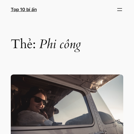
Chuyển
Top 10 bí ấn
đến
phần
nội
dung
Thẻ:
Phi công