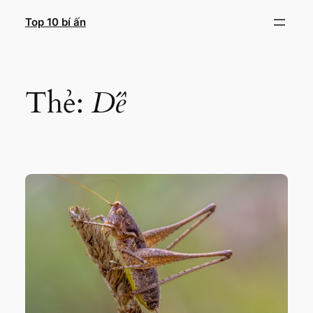
Chuyển
Top 10 bí ấn
đến
phần
nội
dung
Thẻ:
Dế