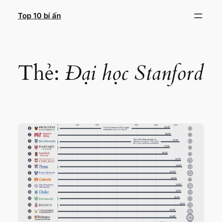
Chuyển
Top 10 bí ấn
đến
phần
nội
dung
Thẻ:
Đại học Stanford