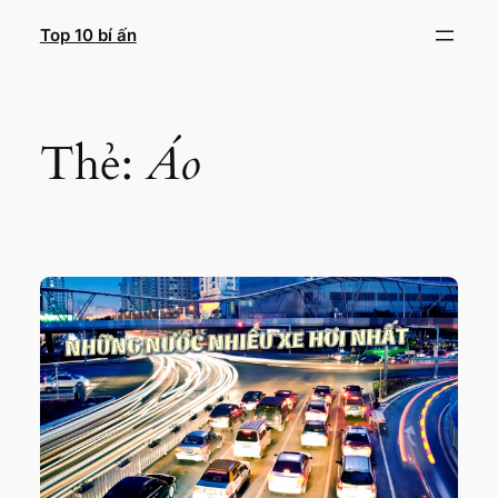
Chuyển
Top 10 bí ấn
đến
phần
nội
dung
Thẻ:
Áo