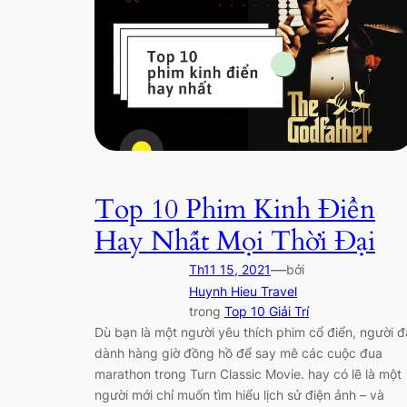
Top 10 Phim Kinh Điển
Hay Nhất Mọi Thời Đại
—
Th11 15, 2021
bởi
Huynh Hieu Travel
trong
Top 10 Giải Trí
Dù bạn là một người yêu thích phim cổ điển, người đ
dành hàng giờ đồng hồ để say mê các cuộc đua
marathon trong Turn Classic Movie. hay có lẽ là một
người mới chỉ muốn tìm hiểu lịch sử điện ảnh – và