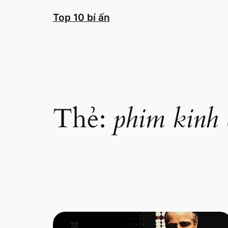
Chuyển
Top 10 bí ấn
đến
phần
nội
dung
Thẻ:
phim kinh 