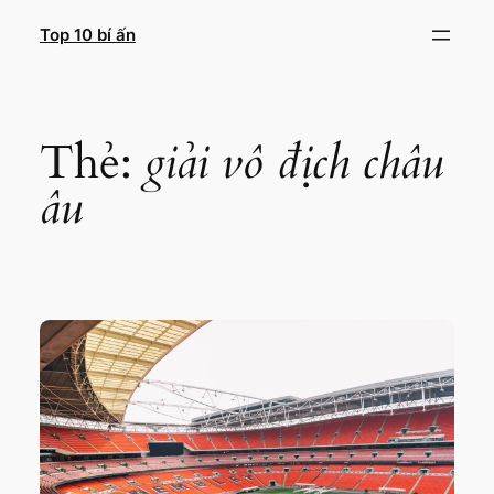
Chuyển
Top 10 bí ấn
đến
phần
nội
dung
Thẻ:
giải vô địch châu
âu