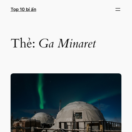
Chuyển
Top 10 bí ấn
đến
phần
nội
dung
Thẻ:
Ga Minaret