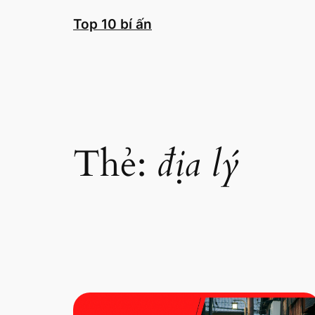
Chuyển
Top 10 bí ấn
đến
phần
nội
dung
Thẻ:
địa lý