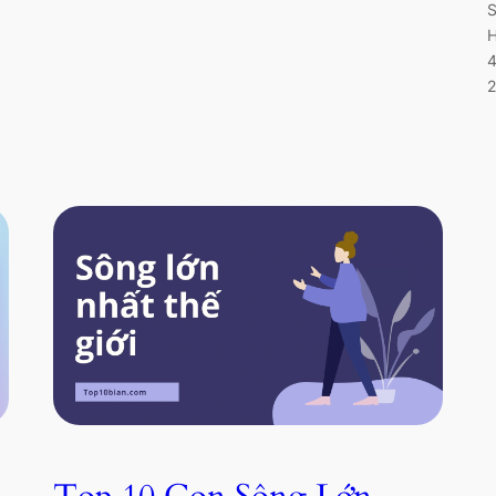
S
H
4
2