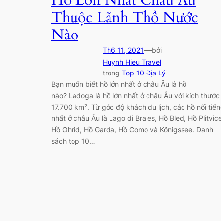
Hồ Lớn Nhất Châu Âu
Thuộc Lãnh Thổ Nước
Nào
—
Th6 11, 2021
bởi
Huynh Hieu Travel
trong
Top 10 Địa Lý
Bạn muốn biết hồ lớn nhất ở châu Âu là hồ
nào? Ladoga là hồ lớn nhất ở châu Âu với kích thước
17.700 km². Từ góc độ khách du lịch, các hồ nổi tiế
nhất ở châu Âu là Lago di Braies, Hồ Bled, Hồ Plitvice
Hồ Ohrid, Hồ Garda, Hồ Como và Königssee. Danh
sách top 10…