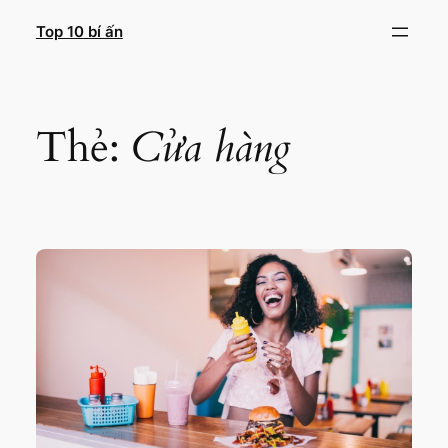
Chuyển
Top 10 bí ấn
đến
phần
nội
dung
Thẻ:
Cửa hàng