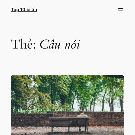
Chuyển
Top 10 bí ấn
đến
phần
nội
dung
Thẻ:
Câu nói