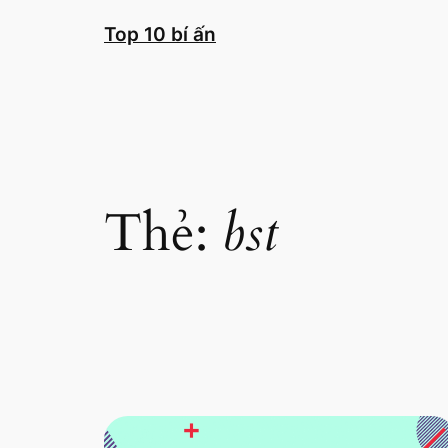
Chuyển
Top 10 bí ấn
đến
phần
nội
dung
Thẻ:
bst